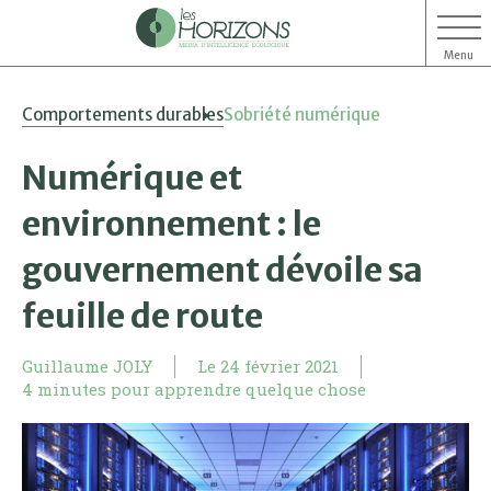
Menu
Aller
Aller
Comportements durables
Sobriété numérique
au
au
contenu
menu
Numérique et
environnement : le
gouvernement dévoile sa
feuille de route
Guillaume JOLY
Le
24 février 2021
4 minutes pour apprendre quelque chose