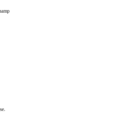
champ
se.