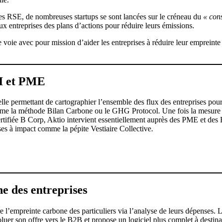
ues RSE, de nombreuses startups se sont lancées sur le créneau du
« con
aux entreprises des plans d’actions pour réduire leurs émissions.
te voie avec pour mission d’aider les entreprises à réduire leur empreinte
TI et PME
le permettant de cartographier l’ensemble des flux des entreprises pour 
mme la méthode Bilan Carbone ou le GHG Protocol. Une fois la mesure eff
ertifiée B Corp, Aktio intervient essentiellement auprès des PME et des E
ises à impact comme la pépite Vestiaire Collective.
e des entreprises
 l’empreinte carbone des particuliers via l’analyse de leurs dépenses. La 
voluer son offre vers le B2B et propose un logiciel plus complet à destina