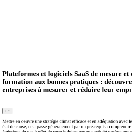
Plateformes et logiciels SaaS de mesure et 
formation aux bonnes pratiques : découvrez 
entreprises à mesurer et réduire leur empr
↓
↑
Mettre en oeuvre une stratégie climat efficace et en adéquation avec 
état de cause, cela passe généralement par un pré-requis : comprendr
émissions de gaz à effet de serre induites par une activité professionnel