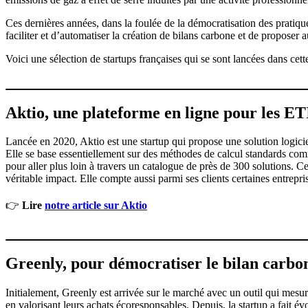
Ces dernières années, dans la foulée de la démocratisation des pratiq
faciliter et d’automatiser la création de bilans carbone et de proposer 
Voici une sélection de startups françaises qui se sont lancées dans cet
Aktio, une plateforme en ligne pour les E
Lancée en 2020, Aktio est une startup qui propose une solution logiciel
Elle se base essentiellement sur des méthodes de calcul standards co
pour aller plus loin à travers un catalogue de près de 300 solutions. C
véritable impact. Elle compte aussi parmi ses clients certaines entrepr
👉
Lire
notre article sur Aktio
Greenly, pour démocratiser le bilan carbon
Initialement, Greenly est arrivée sur le marché avec un outil qui mesure
en valorisant leurs achats écoresponsables. Depuis, la startup a fait é