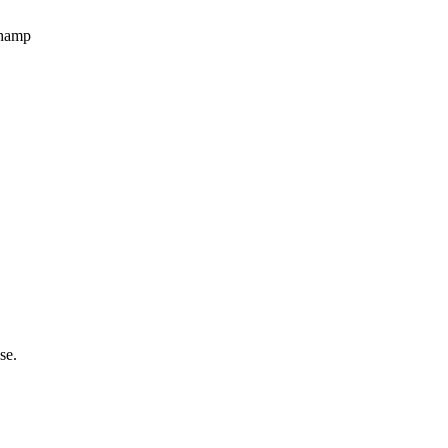
champ
se.