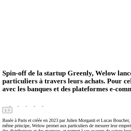
Spin-off de la startup Greenly, Welow lanc
particuliers à travers leurs achats. Pour ce
avec les banques et des plateformes e-com
↓
↑
Basée à Paris et créée en 2023 par Julien Morganti et Lucas Boucher
même principe, Welow permet aux particuliers de mesurer leur empreint
des distributeurs et des marques, et permet à ses usagers de suivre leu