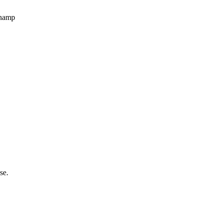
champ
se.