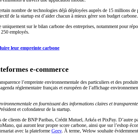
ertain nombre de technologies déjà déployées auprès de 15 millions de 
jectif de la startup est d’aider chacun à mieux gérer son budget carbone.
re uniquement sur le bilan carbone des entreprises, notamment pour ré
e 250 employés.
éduire leur empreinte carbone
plateformes e-commerce
transparence l’empreinte environnementale des particuliers et des produi
 agenda réglementaire français et européen de l’affichage environnementa
ronnementale en fournissant des informations claires et transparentes
résident et cofondateur de la startup.
de clients de BNP Paribas, Crédit Mutuel, Arkéa et PixPay. D’autre part
Mano, qui auront leur propre score carbone, ainsi que sur l’eshop écore
tenariat avec la plateforme
Geev
. À terme, Welow souhaite évidemment ind