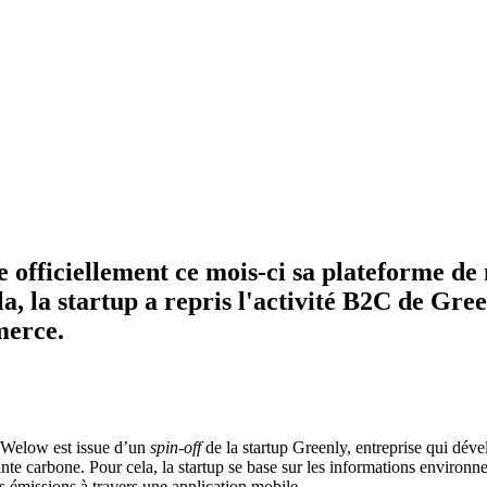
e officiellement ce mois-ci sa plateforme d
la, la startup a repris l'activité B2C de Gre
merce.
, Welow est issue d’un
spin-off
de la startup Greenly, entreprise qui dév
e carbone. Pour cela, la startup se base sur les informations environne
rs émissions à travers une application mobile.