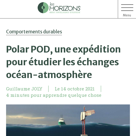
Menu
Aller
Aller
Comportements durables
au
au
contenu
menu
Polar POD, une expédition
pour étudier les échanges
océan-atmosphère
Guillaume JOLY
Le
14 octobre 2021
4 minutes pour apprendre quelque chose