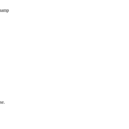
champ
se.