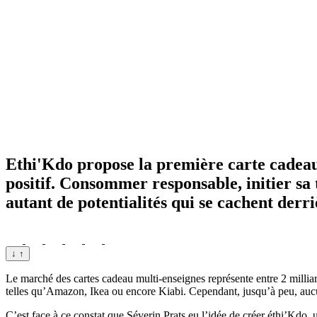
Ethi'Kdo propose la première carte cadeau
positif. Consommer responsable, initier sa t
autant de potentialités qui se cachent derriè
↓
↑
Le marché des cartes cadeau multi-enseignes représente entre 2 millia
telles qu’Amazon, Ikea ou encore Kiabi. Cependant, jusqu’à peu, aucun
C’est face à ce constat que Séverin Prats eu l’idée de créer éthi’Kdo, 