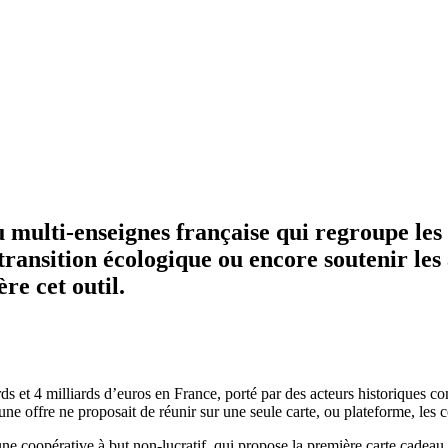
 multi-enseignes française qui regroupe les
ransition écologique ou encore soutenir les a
re cet outil.
rds et 4 milliards d’euros en France, porté par des acteurs historiques
e offre ne proposait de réunir sur une seule carte, ou plateforme, les 
une coopérative à but non-lucratif, qui propose la première carte cadeau