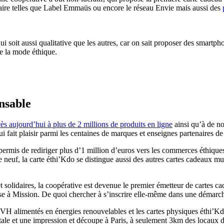
daire telles que Label Emmaüs ou encore le réseau Envie mais aussi des
qui soit aussi qualitative que les autres, car on sait proposer des smart
de la mode éthique.
nsable
s aujourd’hui à plus de 2 millions de produits en ligne
ainsi qu’à de n
ui fait plaisir parmi les centaines de marques et enseignes partenaires de
mis de rediriger plus d’1 million d’euros vers les commerces éthiques d
e neuf, la carte éthi’Kdo se distingue aussi des autres cartes cadeaux 
 solidaires, la coopérative est devenue le premier émetteur de cartes c
se à Mission. De quoi chercher à s’inscrire elle-même dans une démar
VH alimentés en énergies renouvelables et les cartes physiques éthi’Kdo 
gétale et une impression et découpe à Paris, à seulement 3km des locaux d