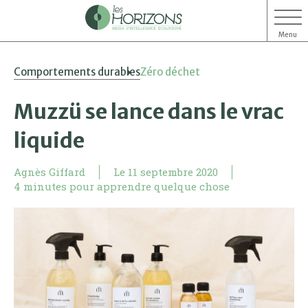
Menu
Aller
Aller
Comportements durables
Zéro déchet
au
au
contenu
menu
Muzzü se lance dans le vrac
liquide
Agnès Giffard
Le
11 septembre 2020
4 minutes pour apprendre quelque chose