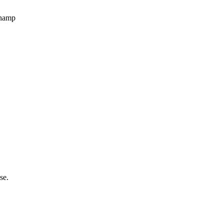
champ
se.