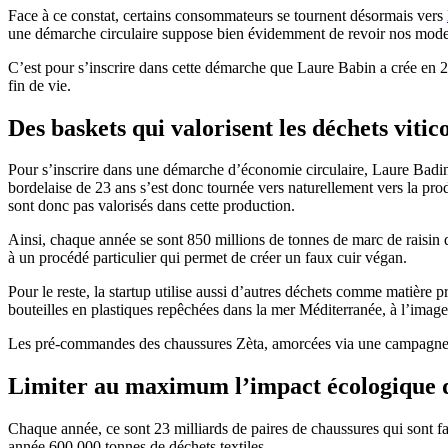
Face à ce constat, certains consommateurs se tournent désormais vers
une démarche circulaire suppose bien évidemment de revoir nos mo
C’est pour s’inscrire dans cette démarche que Laure Babin a crée en 20
fin de vie.
Des baskets qui valorisent les déchets vitic
Pour s’inscrire dans une démarche d’économie circulaire, Laure Badin a 
bordelaise de 23 ans s’est donc tournée vers naturellement vers la produc
sont donc pas valorisés dans cette production.
Ainsi, chaque année se sont 850 millions de tonnes de marc de raisin q
à un procédé particulier qui permet de créer un faux cuir végan.
Pour le reste, la startup utilise aussi d’autres déchets comme matière pr
bouteilles en plastiques repêchées dans la mer Méditerranée, à l’imag
Les pré-commandes des chaussures Zèta, amorcées via une campagne U
Limiter au maximum l’impact écologique 
Chaque année, ce sont 23 milliards de paires de chaussures qui sont fa
année 600 000 tonnes de déchets textiles.