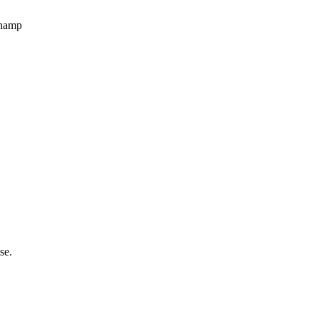
champ
se.