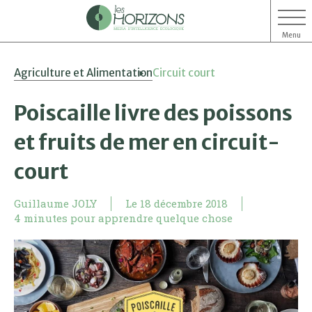
Menu
Aller
Aller
Agriculture et Alimentation
Circuit court
au
au
contenu
menu
Poiscaille livre des poissons
et fruits de mer en circuit-
court
Guillaume JOLY
Le
18 décembre 2018
4 minutes pour apprendre quelque chose