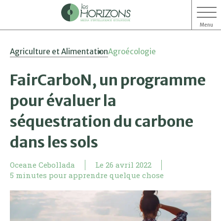
Menu
Aller
Aller
Agriculture et Alimentation
Agroécologie
au
au
contenu
menu
FairCarboN, un programme
pour évaluer la
séquestration du carbone
dans les sols
Oceane Cebollada
Le
26 avril 2022
5 minutes pour apprendre quelque chose