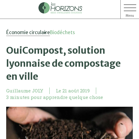
Menu
Aller
Aller
Économie circulaire
Biodéchets
au
au
contenu
menu
OuiCompost, solution
lyonnaise de compostage
en ville
Guillaume JOLY
Le
21 août 2019
3 minutes pour apprendre quelque chose