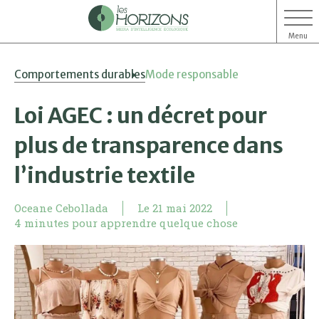
Menu
Aller
Aller
Comportements durables
Mode responsable
au
au
contenu
menu
Loi AGEC : un décret pour
plus de transparence dans
l’industrie textile
Oceane Cebollada
Le
21 mai 2022
4 minutes pour apprendre quelque chose