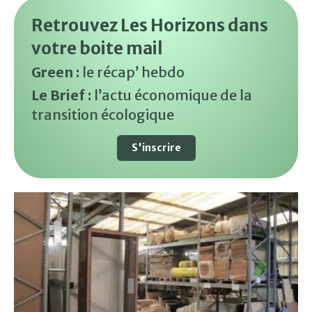
Retrouvez Les Horizons dans
votre boite mail
Green :
le récap’ hebdo
Le Brief :
l’actu économique de la
transition écologique
S'inscrire