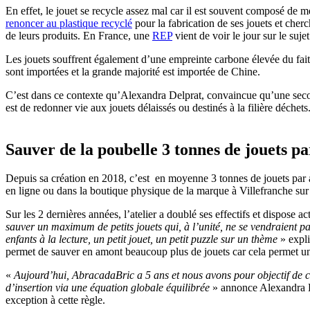
En effet, le jouet se recycle assez mal car il est souvent composé de 
renoncer au plastique recyclé
pour la fabrication de ses jouets et cher
de leurs produits. En France, une
REP
vient de voir le jour sur le suj
Les jouets souffrent également d’une empreinte carbone élevée du fait
sont impor­tées et la grande majorité est importée de Chine.
C’est dans ce contexte qu’Alexandra Delprat, convaincue qu’une seconde 
est de redonner vie aux jouets délaissés ou destinés à la filière déchets
Sauver de la poubelle 3 tonnes de jouets pa
Depuis sa création en 2018, c’est en moyenne 3 tonnes de jouets par an
en ligne ou dans la boutique physique de la marque à Villefranche s
Sur les 2 dernières années, l’atelier a doublé ses effectifs et dispo
sauver un maximum de petits jouets qui, à l’unité, ne se vendraient pa
enfants à la lecture, un petit jouet, un petit puzzle sur un thème
» expli
permet de sauver en amont beaucoup plus de jouets car cela permet u
«
Aujourd’hui, AbracadaBric a 5 ans et nous avons pour objectif de con
d’insertion via une équation globale équilibrée
» annonce Alexandra De
exception à cette règle.