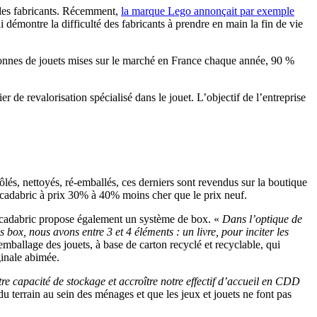
t des fabricants. Récemment,
la marque Lego annonçait par exemple
 démontre la difficulté des fabricants à prendre en main la fin de vie
 tonnes de jouets mises sur le marché en France chaque année, 90 %
 de revalorisation spécialisé dans le jouet. L’objectif de l’entreprise
lés, nettoyés, ré-emballés, ces derniers sont revendus sur la boutique
cadabric à prix 30% à 40% moins cher que le prix neuf.
bracadabric propose également un système de box. «
Dans l’optique de
box, nous avons entre 3 et 4 éléments : un livre, pour inciter les
ballage des jouets, à base de carton recyclé et recyclable, qui
inale abimée.
re capacité de stockage et accroître notre effectif d’accueil en CDD
terrain au sein des ménages et que les jeux et jouets ne font pas