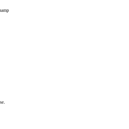
champ
se.