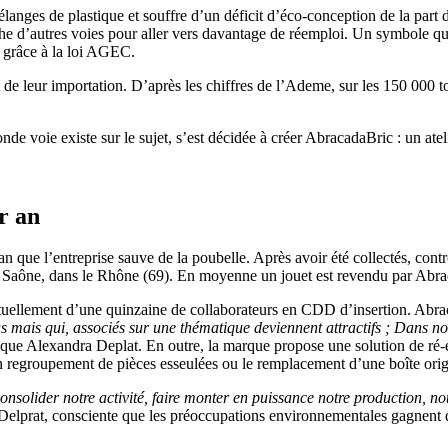
mélanges de plastique et souffre d’un déficit d’éco-conception de la par
che d’autres voies pour aller vers davantage de réemploi. Un symbole qui
et grâce à la loi AGEC.
 de leur importation. D’après les chiffres de l’Ademe, sur les 150 000
voie existe sur le sujet, s’est décidée à créer AbracadaBric : un atelier
.
r an
 que l’entreprise sauve de la poubelle. Après avoir été collectés, contrô
ur Saône, dans le Rhône (69). En moyenne un jouet est revendu par Abra
se actuellement d’une quinzaine de collaborateurs en CDD d’insertion. A
s mais qui, associés sur une thématique deviennent attractifs ; Dans nos 
que Alexandra Deplat. En outre, la marque propose une solution de ré-em
n regroupement de pièces esseulées ou le remplacement d’une boîte orig
solider notre activité, faire monter en puissance notre production, not
lprat, consciente que les préoccupations environnementales gagnent du 