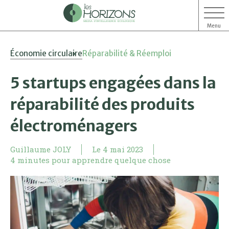
Menu
Aller
Aller
Économie circulaire
Réparabilité & Réemploi
au
au
contenu
menu
5 startups engagées dans la
réparabilité des produits
électroménagers
Guillaume JOLY
Le
4 mai 2023
4 minutes pour apprendre quelque chose