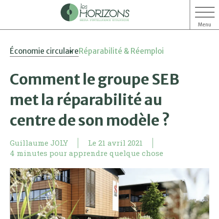
Menu
Aller
Aller
Économie circulaire
Réparabilité & Réemploi
au
au
contenu
menu
Comment le groupe SEB
met la réparabilité au
centre de son modèle ?
Guillaume JOLY
Le
21 avril 2021
4 minutes pour apprendre quelque chose