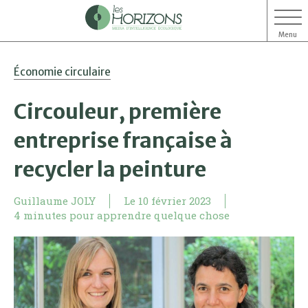
Menu
Aller
Aller
Économie circulaire
au
au
contenu
menu
Circouleur, première
entreprise française à
recycler la peinture
Guillaume JOLY
Le
10 février 2023
4 minutes pour apprendre quelque chose