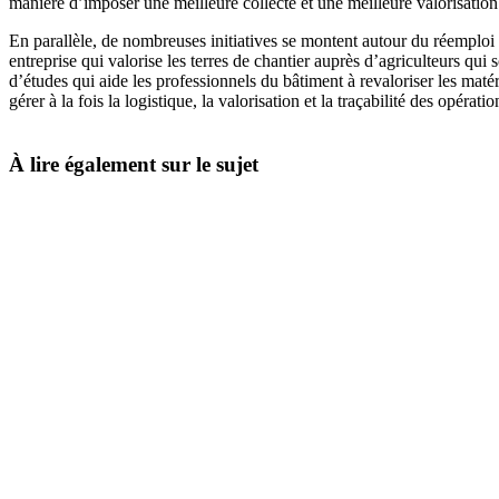
manière d’imposer une meilleure collecte et une meilleure valorisation
En parallèle, de nombreuses initiatives se montent autour du réemploi 
entreprise qui valorise les terres de chantier auprès d’agriculteurs q
d’études qui aide les professionnels du bâtiment à revaloriser les mat
gérer à la fois la logistique, la valorisation et la traçabilité des opéra
À lire également sur le sujet