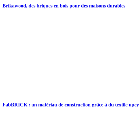
Brikawood, des briques en bois pour des maisons durables
FabBRICK : un matériau de construction grâce à du textile upcy