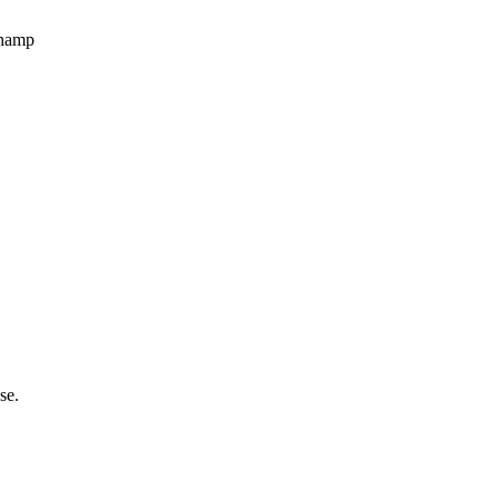
champ
se.