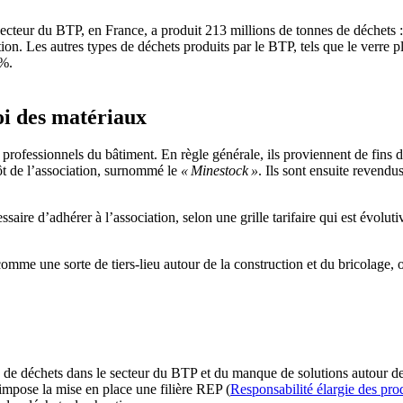
ecteur du BTP, en France, a produit 213 millions de tonnes de déchets : p
ion. Les autres types de déchets produits par le BTP, tels que le verre plat
9%.
oi des matériaux
professionnels du bâtiment. En règle générale, ils proviennent de fins 
pôt de l’association, surnommé le
«
Minestock
»
. Ils sont ensuite revendu
ire d’adhérer à l’association, selon une grille tarifaire qui est évolutiv
me une sorte de tiers-lieu autour de la construction et du bricolage, 
n de déchets dans le secteur du BTP et du manque de solutions autour d
, impose la mise en place une filière REP (
Responsabilité élargie des pro