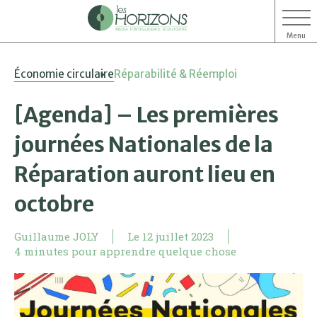
Menu
Aller
Aller
Économie circulaire
Réparabilité & Réemploi
au
au
contenu
menu
[Agenda] – Les premières
journées Nationales de la
Réparation auront lieu en
octobre
Guillaume JOLY
Le
12 juillet 2023
4 minutes pour apprendre quelque chose