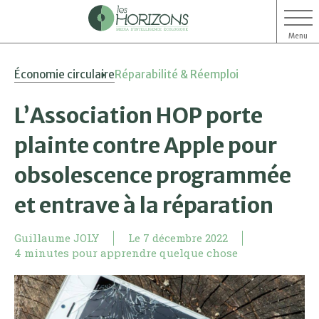
Menu
Aller
Aller
Économie circulaire
Réparabilité & Réemploi
au
au
contenu
menu
L’Association HOP porte
plainte contre Apple pour
obsolescence programmée
et entrave à la réparation
Guillaume JOLY
Le
7 décembre 2022
4 minutes pour apprendre quelque chose