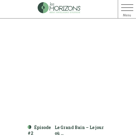
Menu
Aller
Aller
au
au
contenu
menu
Épisode
Le Grand Bain – Le jour
#2
où …