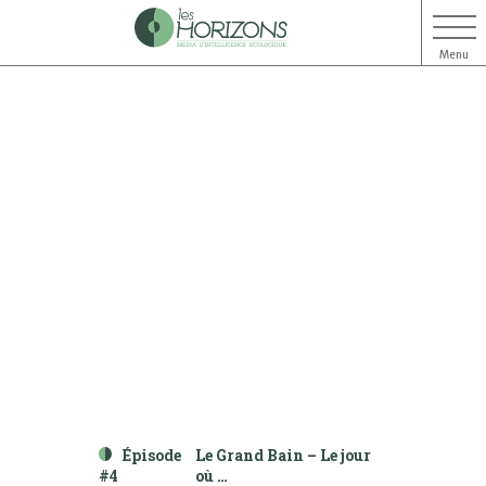
Menu
Aller
Aller
au
au
contenu
menu
Épisode
Le Grand Bain – Le jour
#4
où …