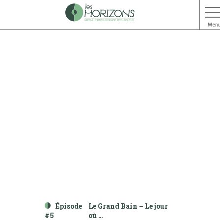
Men
Aller
Aller
au
au
contenu
menu
Épisode
Le Grand Bain – Le jour
#5
où …