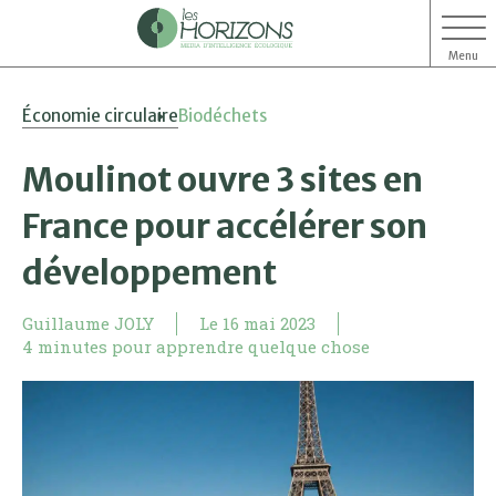
Menu
Aller
Aller
Économie circulaire
Biodéchets
au
au
contenu
menu
Moulinot ouvre 3 sites en
France pour accélérer son
développement
Guillaume JOLY
Le
16 mai 2023
4 minutes pour apprendre quelque chose