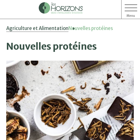
Menu
Aller
Aller
Agriculture et Alimentation
Nouvelles protéines
au
au
contenu
menu
Nouvelles protéines