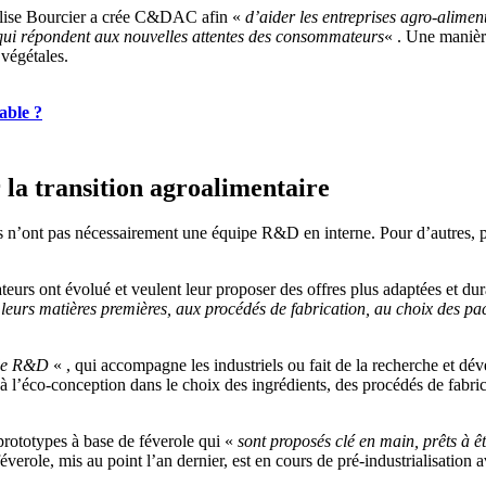
Elise Bourcier a crée C&DAC afin «
d’aider les entreprises agro-aliment
qui répondent aux nouvelles attentes des consommateurs
« . Une manièr
 végétales.
able ?
a transition agroalimentaire
es n’ont pas nécessairement une équipe R&D en interne. Pour d’autres,
eurs ont évolué et veulent leur proposer des offres plus adaptées et du
e leurs matières premières, aux procédés de fabrication, au choix des 
 de R&D
« , qui accompagne les industriels ou fait de la recherche et d
à l’éco-conception dans le choix des ingrédients, des procédés de fabrica
ototypes à base de féverole qui «
sont proposés clé en main, prêts à êt
verole, mis au point l’an dernier, est en cours de pré-industrialisation a