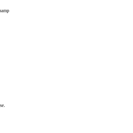
champ
se.