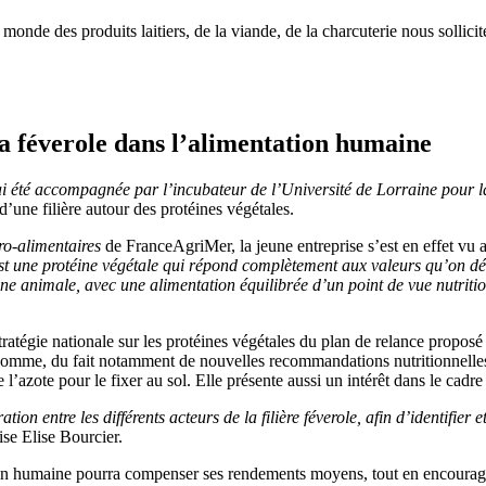
monde des produits laitiers, de la viande, de la charcuterie nous solli
la féverole dans l’alimentation humaine
 J’ai été accompagnée par l’incubateur de l’Université de Lorraine pour 
une filière autour des protéines végétales.
gro-alimentaires
de FranceAgriMer, la jeune entreprise s’est en effet vu 
st une protéine végétale qui répond complètement aux valeurs qu’on déf
éine animale, avec une alimentation équilibrée d’un point de vue nutriti
stratégie nationale sur les protéines végétales du plan de relance propos
omme, du fait notamment de nouvelles recommandations nutritionnelles.
l’azote pour le fixer au sol. Elle présente aussi un intérêt dans le cadre 
tion entre les différents acteurs de la filière féverole, afin d’identifier
se Elise Bourcier.
tion humaine pourra compenser ses rendements moyens, tout en encourage