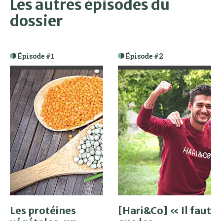
Les autres épisodes du
dossier
Épisode #1
Épisode #2
Les protéines
[Hari&Co] « Il faut