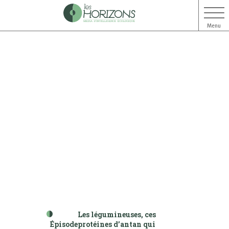
Menu
Aller
Aller
au
au
contenu
menu
Les légumineuses, ces
Épisode
protéines d’antan qui