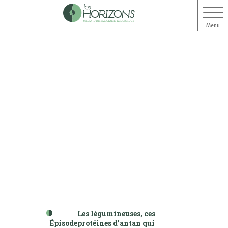
Menu
Aller
Aller
au
au
contenu
menu
Les légumineuses, ces
Épisode
protéines d’antan qui