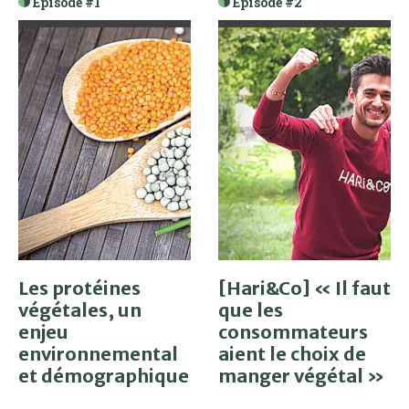
Épisode #1
Épisode #2
Les protéines
[Hari&Co] « Il faut
végétales, un
que les
enjeu
consommateurs
environnemental
aient le choix de
et démographique
manger végétal »