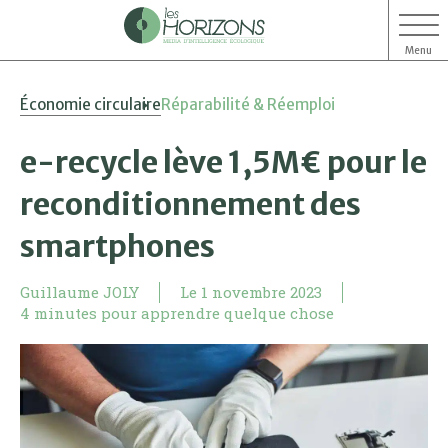
Menu
Aller
Aller
Économie circulaire
Réparabilité & Réemploi
au
au
contenu
menu
e-recycle lève 1,5M€ pour le
reconditionnement des
smartphones
Guillaume JOLY
Le
1 novembre 2023
4 minutes pour apprendre quelque chose