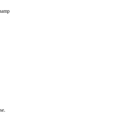
champ
se.