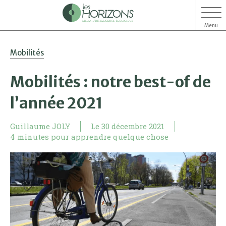
Menu
Aller
Aller
Mobilités
au
au
contenu
menu
Mobilités : notre best-of de
l’année 2021
Guillaume JOLY
Le
30 décembre 2021
4 minutes pour apprendre quelque chose