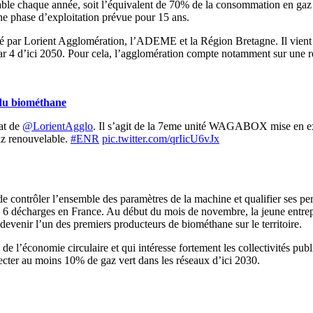
le chaque année, soit l’équivalent de 70% de la consommation en gaz d
ne phase d’exploitation prévue pour 15 ans.
cé par Lorient Agglomération, l’ADEME et la Région Bretagne. Il vient s’
r 4 d’ici 2050. Pour cela, l’agglomération compte notamment sur une 
 du biométhane
mat de
@LorientAgglo
. Il s’agit de la 7eme unité WAGABOX mise en ex
az renouvelable.
#ENR
pic.twitter.com/qrIicU6vJx
de contrôler l’ensemble des paramètres de la machine et qualifier ses 
à 6 décharges en France. Au début du mois de novembre, la jeune entrepr
evenir l’un des premiers producteurs de biométhane sur le territoire.
 de l’économie circulaire et qui intéresse fortement les collectivités pu
jecter au moins 10% de gaz vert dans les réseaux d’ici 2030.