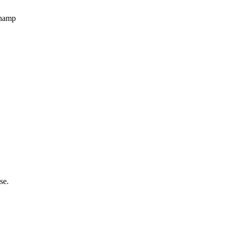
champ
se.