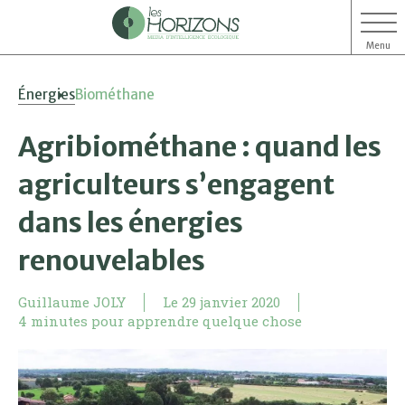
Menu
Aller
Aller
Énergies
Biométhane
au
au
contenu
menu
Agribiométhane : quand les
agriculteurs s’engagent
dans les énergies
renouvelables
Guillaume JOLY
Le
29 janvier 2020
4 minutes pour apprendre quelque chose