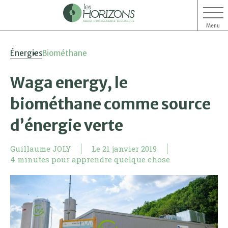
Menu
Aller
Aller
Énergies
Biométhane
au
au
contenu
menu
Waga energy, le
biométhane comme source
d’énergie verte
Guillaume JOLY
Le
21 janvier 2019
4 minutes pour apprendre quelque chose