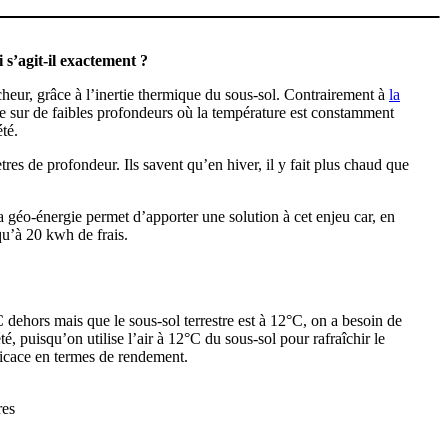
s’agit-il exactement ?
cheur, grâce à l’inertie thermique du sous-sol. Contrairement à
la
tre sur de faibles profondeurs où la température est constamment
té.
res de profondeur. Ils savent qu’en hiver, il y fait plus chaud que
La géo-énergie permet d’apporter une solution à cet enjeu car, en
qu’à 20 kwh de frais.
C dehors mais que le sous-sol terrestre est à 12°C, on a besoin de
, puisqu’on utilise l’air à 12°C du sous-sol pour rafraîchir le
fficace en termes de rendement.
res