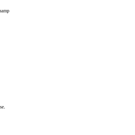
champ
se.