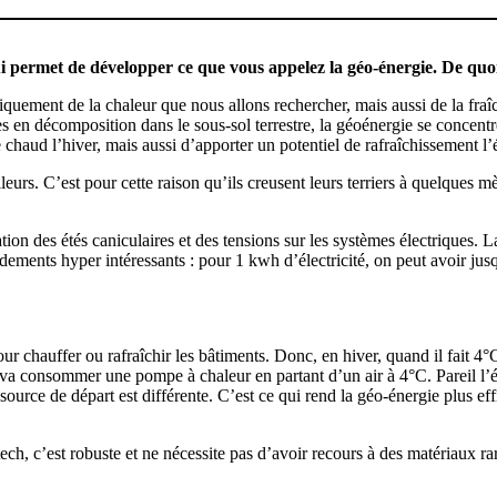
 permet de développer ce que vous appelez la géo-énergie. De quoi 
iquement de la chaleur que nous allons rechercher, mais aussi de la fraî
ches en décomposition dans le sous-sol terrestre, la géoénergie se concen
chaud l’hiver, mais aussi d’apporter un potentiel de rafraîchissement l’é
urs. C’est pour cette raison qu’ils creusent leurs terriers à quelques mèt
tion des étés caniculaires et des tensions sur les systèmes électriques. 
ndements hyper intéressants : pour 1 kwh d’électricité, on peut avoir jus
ur chauffer ou rafraîchir les bâtiments. Donc, en hiver, quand il fait 4°
va consommer une pompe à chaleur en partant d’un air à 4°C. Pareil l’été
 source de départ est différente. C’est ce qui rend la géo-énergie plus e
ch, c’est robuste et ne nécessite pas d’avoir recours à des matériaux ra