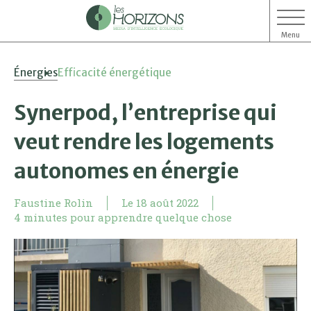
Menu
Aller
Aller
Énergies
Efficacité énergétique
au
au
contenu
menu
Synerpod, l’entreprise qui
veut rendre les logements
autonomes en énergie
Faustine Rolin
Le
18 août 2022
4 minutes pour apprendre quelque chose