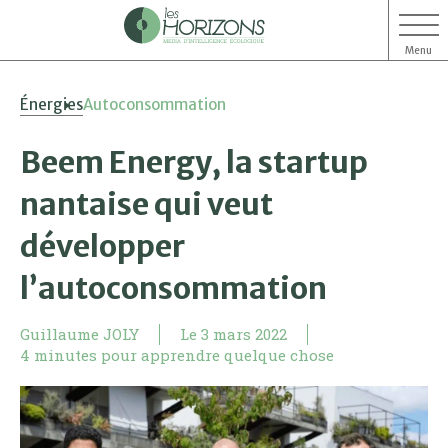
Menu
Aller
Aller
Énergies
Autoconsommation
au
au
contenu
menu
Beem Energy, la startup
nantaise qui veut
développer
l’autoconsommation
Guillaume JOLY
Le
3 mars 2022
4 minutes pour apprendre quelque chose