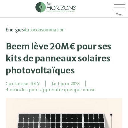
Menu
Aller
Aller
Énergies
Autoconsommation
au
au
contenu
menu
Beem lève 20M€ pour ses
kits de panneaux solaires
photovoltaïques
Guillaume JOLY
Le
1 juin 2023
4 minutes pour apprendre quelque chose