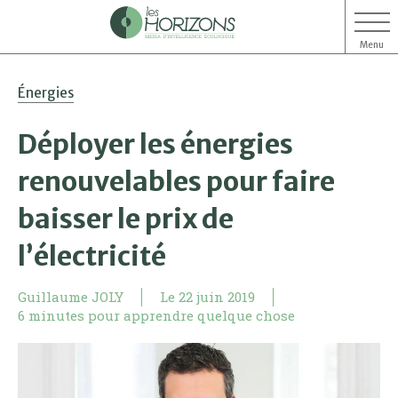
Menu
Aller
Aller
Énergies
au
au
contenu
menu
Déployer les énergies
renouvelables pour faire
baisser le prix de
l’électricité
Guillaume JOLY
Le
22 juin 2019
6 minutes pour apprendre quelque chose