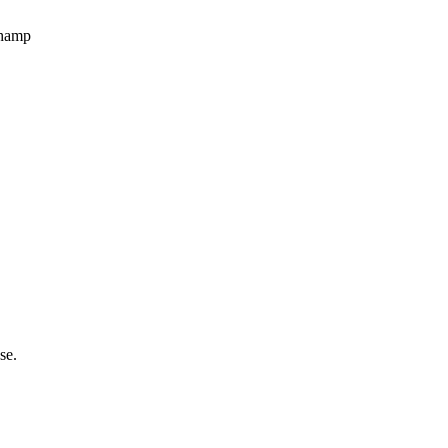
champ
se.