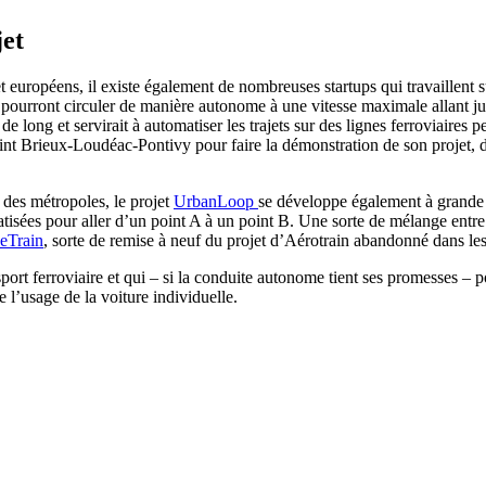
jet
et européens, il existe également de nombreuses startups qui travaillent 
pourront circuler de manière autonome à une vitesse maximale allant jus
 long et servirait à automatiser les trajets sur des lignes ferroviaires 
rieux-Loudéac-Pontivy pour faire la démonstration de son projet, dont
 des métropoles, le projet
UrbanLoop
se développe également à grande 
omatisées pour aller d’un point A à un point B. Une sorte de mélange entr
eTrain
, sorte de remise à neuf du projet d’Aérotrain abandonné dans le
 ferroviaire et qui – si la conduite autonome tient ses promesses – pour
e l’usage de la voiture individuelle.