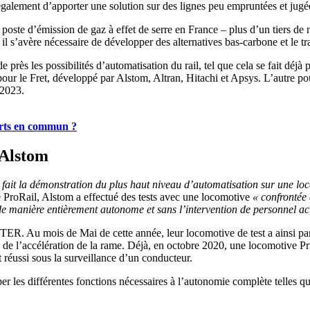
ent également d’apporter une solution sur des lignes peu empruntées et jugé
er poste d’émission de gaz à effet de serre en France – plus d’un tiers d
il s’avère nécessaire de développer des alternatives bas-carbone et le trai
e près les possibilités d’automatisation du rail, tel que cela se fait dé
ur le Fret, développé par Alstom, Altran, Hitachi et Apsys. L’autre p
 2023.
sports en commun ?
’Alstom
 fait la démonstration du plus haut niveau d’automatisation sur une 
se ProRail, Alstom a effectué des tests avec une locomotive
« confrontée 
de manière entièrement autonome et sans l’intervention de personnel act
ER. Au mois de Mai de cette année, leur locomotive de test a ainsi par
on de l’accélération de la rame. Déjà, en octobre 2020, une locomotive P
 réussi sous la surveillance d’un conducteur.
er les différentes fonctions nécessaires à l’autonomie complète telles que