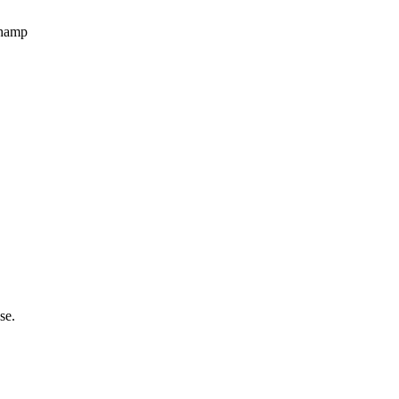
champ
se.