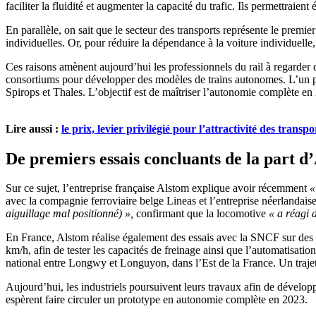
faciliter la fluidité et augmenter la capacité du trafic. Ils permettrai
En parallèle, on sait que le secteur des transports représente le premi
individuelles. Or, pour réduire la dépendance à la voiture individuelle, 
Ces raisons amènent aujourd’hui les professionnels du rail à regarder d
consortiums pour développer des modèles de trains autonomes. L’un po
Spirops et Thales. L’objectif est de maîtriser l’autonomie complète en
Lire aussi :
le prix, levier privilégié pour l’attractivité des tran
De premiers essais concluants de la part d
Sur ce sujet, l’entreprise française Alstom explique avoir récemment
«
avec la compagnie ferroviaire belge Lineas et l’entreprise néerlandai
aiguillage mal positionné) »,
confirmant que la locomotive
« a réagi 
En France, Alstom réalise également des essais avec la SNCF sur des T
km/h, afin de tester les capacités de freinage ainsi que l’automatisati
national entre Longwy et Longuyon, dans l’Est de la France. Un trajet
Aujourd’hui, les industriels poursuivent leurs travaux afin de développ
espèrent faire circuler un prototype en autonomie complète en 2023.