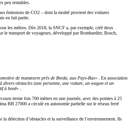
es peu rentables.
e nos émissions de CO2 – dont la moitié provient des voitures
n en fait partie.
jà pour les métros. Dès 2018, la SNCF a, par exemple, créé deux
our le transport de voyageurs, développé par Bombardier, Bosch,
locomotive de manœuvre près de Breda, aux Pays-Bas
« . En association
à divers obstacles (une personne, une voiture, un wagon et un
if à bord
« .
couru trente fois 700 mètres en une journée, avec des pointes à 25
rima BB 27000 a circulé en autonomie partielle sur le réseau ferré
 la détection d’obstacles et la surveillance de l’environnement. Ils