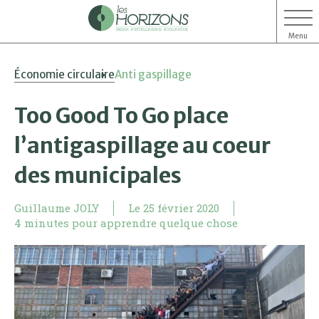
Menu
Aller
Aller
Économie circulaire
Anti gaspillage
au
au
contenu
menu
Too Good To Go place
l’antigaspillage au coeur
des municipales
Guillaume JOLY
Le
25 février 2020
4 minutes pour apprendre quelque chose