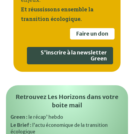
Et réussissons ensemble la
transition écologique.
Faire un don
S'inscrire à la newsletter
Green
Retrouvez Les Horizons dans votre
boite mail
Green :
le récap’ hebdo
Le Brief :
l’actu économique de la transition
écologique