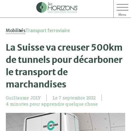
Menu
Aller
Aller
Mobilités
Transport ferroviaire
au
au
contenu
menu
La Suisse va creuser 500km
de tunnels pour décarboner
le transport de
marchandises
Guillaume JOLY
Le
7 septembre 2022
4 minutes pour apprendre quelque chose