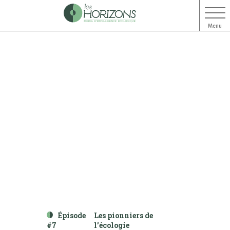
Menu
Aller
Aller
au
au
contenu
menu
Épisode
Les pionniers de
#7
l’écologie