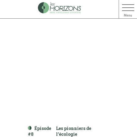
Menu
Aller
Aller
au
au
contenu
menu
Épisode
Les pionniers de
#8
l’écologie