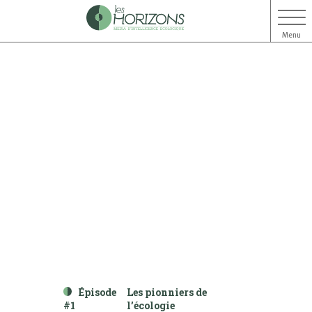
Menu
Aller
Aller
au
au
contenu
menu
Épisode
Les pionniers de
#1
l’écologie