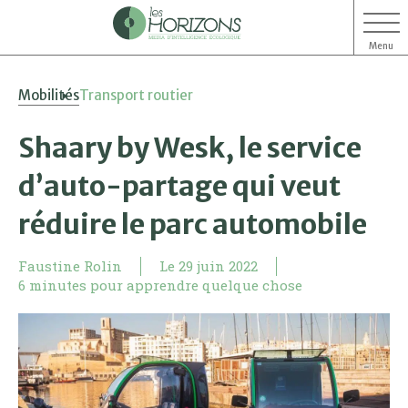
Menu
Aller
Aller
Mobilités
Transport routier
au
au
contenu
menu
Shaary by Wesk, le service
d’auto-partage qui veut
réduire le parc automobile
Faustine Rolin
Le
29 juin 2022
6 minutes pour apprendre quelque chose