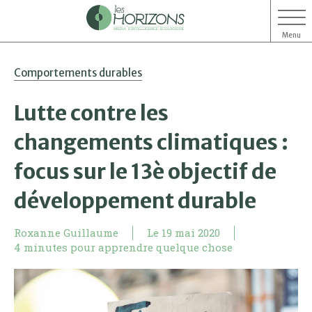
Menu
Aller
Aller
Comportements durables
au
au
contenu
menu
Lutte contre les
changements climatiques :
focus sur le 13è objectif de
développement durable
Roxanne Guillaume
Le
19 mai 2020
4 minutes pour apprendre quelque chose