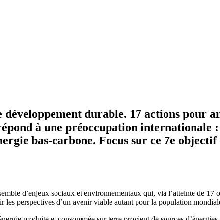
e développement durable. 17 actions pour am
répond à une préoccupation internationale : 
énergie bas-carbone. Focus sur ce 7e objectif
e d’enjeux sociaux et environnementaux qui, via l’atteinte de 17 obj
 les perspectives d’un avenir viable autant pour la population mondial
énergie produite et consommée sur terre provient de sources d’énergies fo