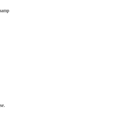
champ
se.